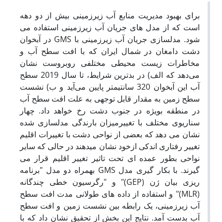
برای بهبود مدیریت منابع آب زیرزمینی بیش از دو دهه
است که از مدل های جریان آب زیرزمینی استفاده می
شود. مدلسازی جریان آب زیرزمینی با GMS در آبخوان
دشت دامغان در شمال ایران که با افت سطح آب و
مخاطرات زیست محیطی مختلفی روبروست نشان
می‌دهد که الف) در بدترین شرایط، تا سال 2019 سطح
آب این آبخوان 320 سانتیمتر پایین می‌‌آید و ب) نشست
سطح زمین به مقدار قابل توجهی به علت افت سطح آب
در منطقه بویژه در جنوب دشت رخ خواهد داد. چهار
سناریوی مختلف با تغییرمیزان بارندگی مدلسازی شده
نشان می دهد که بعضی از نواحی دشت با تغییرات اقلیم
تغییر رفتاری اندکی ازخود نشان میدهند در حالی که سایر
نواحی بطور عمده ای تحت تاثیر تغییر اقلیم قرار می
گیرند. با بکار گیری مدل GMS بهمراه دو مدل "برنامه
ریزی بیان ژن (GEP)" و "رگرسیون خطی چندگانه
(MLR)" و استفاده از داده های طولانی مدت افت سطح
آب زیرزمینی، یک رابطه بین نشست زمین و افت سطح
آب بدست آمد. نتایج این بخش از تحقیق نشان داد که با