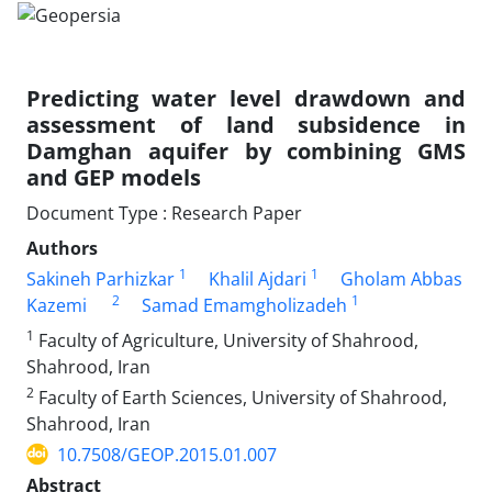
Predicting water level drawdown and
assessment of land subsidence in
Damghan aquifer by combining GMS
and GEP models
Document Type : Research Paper
Authors
1
1
Sakineh Parhizkar
Khalil Ajdari
Gholam Abbas
2
1
Kazemi
Samad Emamgholizadeh
1
Faculty of Agriculture, University of Shahrood,
Shahrood, Iran
2
Faculty of Earth Sciences, University of Shahrood,
Shahrood, Iran
10.7508/GEOP.2015.01.007
Abstract