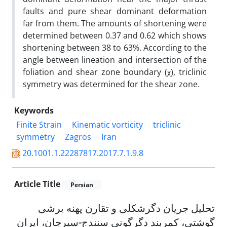
faults and pure shear dominant deformation
far from them. The amounts of shortening were
determined between 0.37 and 0.62 which shows
shortening between 38 to 63%. According to the
angle between lineation and intersection of the
foliation and shear zone boundary (χ), triclinic
symmetry was determined for the shear zone.
Keywords
Finite Strain
Kinematic vorticity
triclinic
symmetry
Zagros
Iran
20.1001.1.22287817.2017.7.1.9.8
Article Title
Persian
تحلیل جریان دگرشکلی و تقارن پهنه برشی
گوشتی، کمربند دگرگونی سنندج-سیرجان، ایران