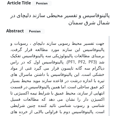
Article Title
Persian
پالینوفاسیس و تفسیر محیطی سازند دلیچای در
شمال شرق سمنان
Abstract
Persian
جهت تفسیر محیط رسوبی سازند دلیچای ، رسوبات و
پالینوفاسیس این سازند مورد مطالعه قرار گرفت.
برمبنای مطالعات پالینولوژیکی سه پالینوفاسیس تفکیک
شد (PF1, PF2, PF3). پالینوفاسیس اول که در راس
دیاگرام سه گانه تایسون قرار می گیرد غنی از مواد
خشکی است. این پالینوفاسیس با داشتن ماسرال های
تیره با اندازه درشت در قاعده سازند موید محیط بسیار
کم عمق ساحلی است. اما همین پالینوفاسیس در قسمت
انتهایی از سازند، محیط عمیق با شرایط نیمه اکسیژنی تا
اکسیژن دار را نشان می دهد که مطالعات فسیل
شناسی و رسوب شناسی تائید کننده چنین شرایطی
است. پالینوفاسیس دوم با فراوانی بالایی از خرده های