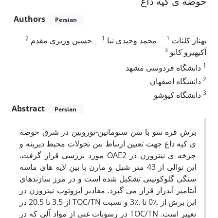
حوضه ی کپه داغ
Authors
Persian
2
1
1
بهناز کلنات
محمد وحیدی نیا
حسین وزیری مقدم
3
آکیهیرو کانو
1
دانشگاه فردوسی مشهد
2
دانشگاه اصفهان
3
دانشگاه کیوشو
Abstract
Persian
برش قره سو با سن سنومانین-تورونین در شرق حوضه
ی کپه داغ جهت تعیین ارتباط بین تحولات محیط دیرینه و
چرخه ی نیتروژن در OAE2 مورد بررسی قرار گرفت.
این توالی از 43 متر شیل و مارن با بین لایه های ماسه
سنگی گلوکونیتی تشکیل شده است و در مرز سازندهای
آیتامیر-آبدراز قرار می گیرد. مقادیر ایزوتوپ نیتروژن در
این برش از ؉0 تا ؉3 و نسبت TOC/TN از 3.5 تا 20.5 در
تغییر است. TOC/TN در رسوبات غنی از مواد آلی که در