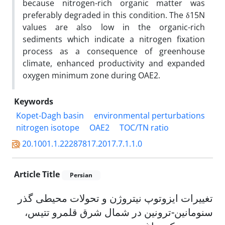
because nitrogen-rich organic matter was
preferably degraded in this condition. The δ15N
values are also low in the organic-rich
sediments which indicate a nitrogen fixation
process as a consequence of greenhouse
climate, enhanced productivity and expanded
oxygen minimum zone during OAE2.
Keywords
Kopet-Dagh basin
environmental perturbations
nitrogen isotope
OAE2
TOC/TN ratio
20.1001.1.22287817.2017.7.1.1.0
Article Title
Persian
تغییرات ایزوتوپ نیتروژن و تحولات محیطی گذر
سنومانین-ترونین در شمال شرق قلمرو تتیس،