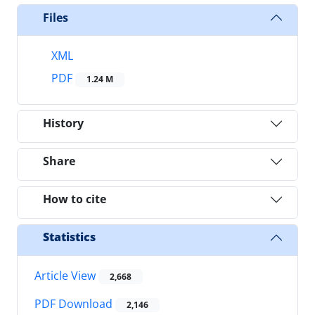
Files
XML
PDF
1.24 M
History
Share
How to cite
Statistics
Article View
2,668
PDF Download
2,146