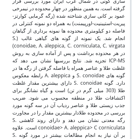
ساری گونی در شمال غرب ایران مورد بررسی قرار
گرفته است. به همین منظور در چهار محدوده در نیمرخی
عمود بر کانی سازی شناخته شده (رگه گرمابی کوارتز-
پیریت-استیبنیت-اورپیمنت) به همراه دو نمونه کنترلی در
فاصله دو کیلومتری محدوده ها نمونه برداری از گیاهان
انجام شد. یک نمونه از گونه های گیاهی غالب (S.
conoidae, A. aleppica, C. corniculata, C. virgata)
در هر محدوده برداشت و پس از آماده سازی به روش
ICP-MS تجزیه شد. نتایج بررسیها نشان می دهد که
غلظت طلا و عناصر همراه با فاصله گرفتن از رگه ها در
گونه های S. conoidae و A. aleppica رابطه معکوس
دارد. گونه S. conoidae دارای بیشترین مقدار غلظت
طلا (303 میلی گرم در تن) است و گیاه نشانگر برای
اکتشافات طلا در منطقه محسوب می شود. ضریب
جذب زیستی طلا و عناصر ردیاب آن در سه گونه مورد
بررسی در محدوده طلادار بیشترین مقدار را در مجاورت
رگه معدنی نشان می دهد و دارای روند کاهشی S.
conoidae> A. aleppica> C corniculata است. علاوه
بر آن نیاز به انجام مطالعات بیشتر در مورد گونه S.