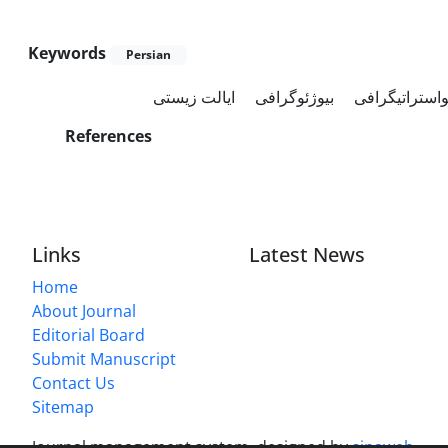
Keywords
Persian
واستراتیگرافی
بیوژئوگرافی
ایالت زیستی
References
Links
Latest News
Home
About Journal
Editorial Board
Submit Manuscript
Contact Us
Sitemap
Journal management system.
designed by
sinaweb