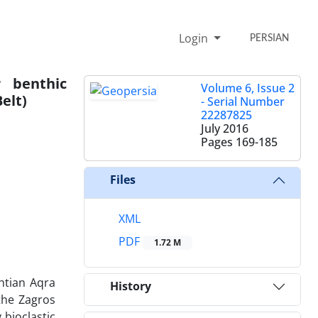
Login
PERSIAN
r benthic
Volume 6, Issue 2
elt)
- Serial Number
22287825
July 2016
Pages
169-185
Files
XML
PDF
1.72 M
htian Aqra
History
 the Zagros
 bioclastic