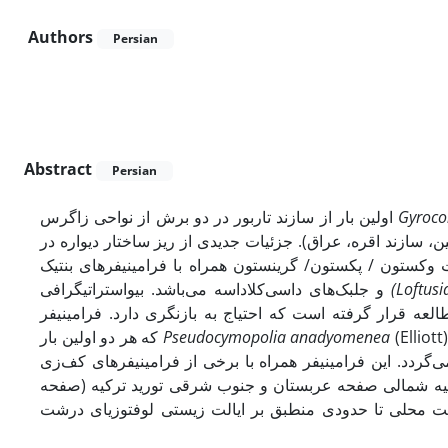
Authors
Persian
Abstract
Persian
Schroeder & Darmoian, 1977 اولین بار از سازند تاربور در دو برش از نواحی زاگرس
Gyroco
سازند اقره، عراق). جزئیات جدیدی از ریز ساختار دیواره در
 وکستون / پکستون/ گرینستون همراه با فرامینیفرهای بنتیک
و جلبک‌های داسی‌کلاداسه می‌باشد. بیواستراتیگرافی
Loftusi
عه قرار گرفته است که احتیاج به بازنگری دارد. فرامینیفر
(Elliott) که هر دو اولین بار
Pseudocymopolia anadyomenea
‌گردد. این فرامینیفر همراه با برخی از فرامینیفرهای کف‌زی
بزرگ دیگر از قطر که توسط Henson بستان و جنوب شرقی تورید ترکیه (صفحه
یالت محلی تا حدودی منطبق بر ایالت زیستی لوفتوزیای درشت