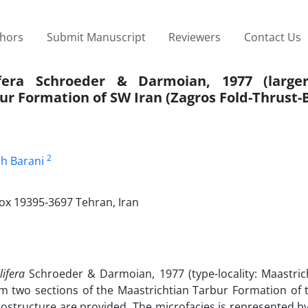
thors
Submit Manuscript
Reviewers
Contact Us
ifera Schroeder & Darmoian, 1977 (large
ur Formation of SW Iran (Zagros Fold-Thrust-B
2
h Barani
ox 19395-3697 Tehran, Iran
ifera
Schroeder & Darmoian, 1977 (type-locality: Maastric
rom two sections of the Maastrichtian Tarbur Formation of
crostructure are provided. The microfacies is represented by