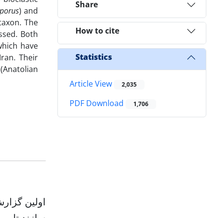
Share
porus
) and
 taxon. The
How to cite
ssed. Both
 which have
Statistics
ran. Their
 (Anatolian
Article View
2,035
PDF Download
1,706
سازند تارب)