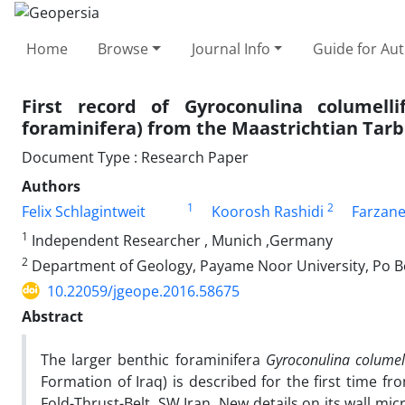
Home
Browse
Journal Info
Guide for Au
First record of Gyroconulina columell
foraminifera) from the Maastrichtian Tarb
Document Type : Research Paper
Authors
1
2
Felix Schlagintweit
Koorosh Rashidi
Farzane
1
Independent Researcher , Munich ,Germany
2
Department of Geology, Payame Noor University, Po B
10.22059/jgeope.2016.58675
Abstract
The larger benthic foraminifera
Gyroconulina columell
Formation of Iraq) is described for the first time f
Fold-Thrust-Belt, SW Iran. New details on its wall mi