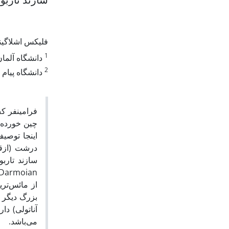
فلیکس اشلاگی
1
دانشگاه آلمان
2
دانشگاه پیام ن
فرامینفر ک
چین خورده 
اینجا توصی
درشت (از:
سازند تارب
و جلبک داسی‌کلادا
از مائس‌تری
آناتولی) د
می‌باشد.