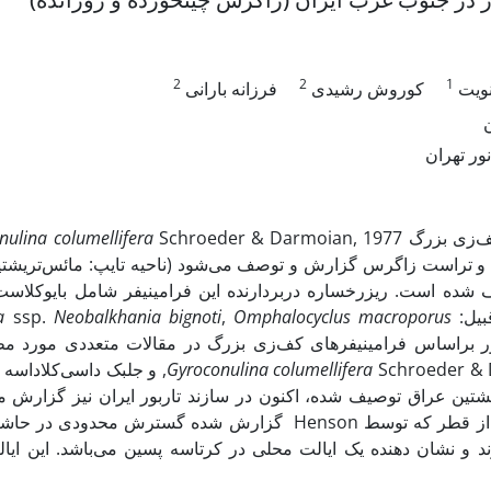
2
2
1
نویت
کوروش رشیدی
فرزانه بارانی
ور تهران
nulina columellifera
ف‌زی بزرگ
و تراست زاگرس گزارش و توصف می‌شود (ناحیه تایپ: مائس‌تریشتین، 
ف شده است. ریزرخساره دربردارنده این فرامینیفر شامل بایوکلاست
a
ssp.
Neobalkhania
bignoti
,
Omphalocyclus macroporus)
قبیل
ور براساس فرامینیفرهای کف‌زی بزرگ در مقالات متعددی مورد مطال
Gyroconulina columellifera
Schroeder & Darmoian, سه
شتین عراق توصیف شده، اکنون در سازند تاربور ایران نیز گزارش می
گزارش شده گسترش محدودی در حاشیه شمالی صفحه عر
ارند و نشان دهنده یک ایالت محلی در کرتاسه پسین می‌باشد. این ا