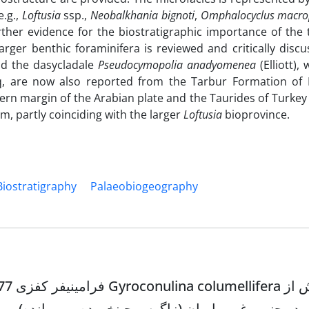
e.g.,
Loftusia
ssp.,
Neobalkhania
bignoti
,
Omphalocyclus macro
rther evidence for the biostratigraphic importance of the
rger benthic foraminifera is reviewed and critically discu
d the dasycladale
Pseudocymopolia anadyomenea
(Elliott),
aq, are now also reported from the Tarbur Formation of I
rn margin of the Arabian plate and the Taurides of Turkey
sm, partly coinciding with the larger
Loftusia
bioprovince.
Biostratigraphy
Palaeobiogeography
ور در جنوب غرب ایران (زاگرس چینخورده و رورانده