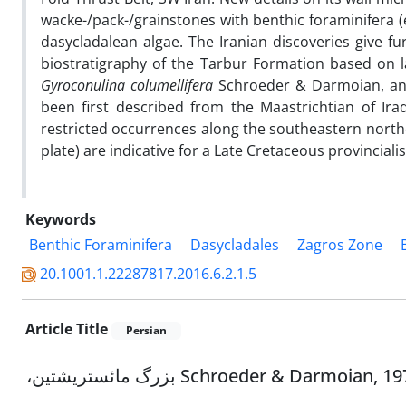
wacke-/pack-/grainstones with benthic foraminifera (
dasycladalean algae. The Iranian discoveries give fu
biostratigraphy of the Tarbur Formation based on la
Gyroconulina columellifera
Schroeder & Darmoian, an
been first described from the Maastrichtian of Ir
restricted occurrences along the southeastern northe
plate) are indicative for a Late Cretaceous provinciali
Keywords
Benthic Foraminifera
Dasycladales
Zagros Zone
20.1001.1.22287817.2016.6.2.1.5
Article Title
Persian
اولین گزارش از Gyroconulina columellifera فرامینیفر کفزی Schroeder & Darmoian, 1977 بزرگ مائستریشتین،