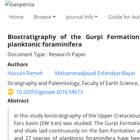
Home
Browse
Journal Info
Guide for Au
Biostratigraphy of the Gurpi Formation
planktonic foraminifera
Document Type : Research Paper
Authors
Hassan Rameh
MohammadJavad EsfandyariBayat
Stratigraphy and Paleontology, Faculty of Earth Science
10.22059/jgeope.2016.58673
Abstract
In this study biostratigraphy of the Upper Cretaceous
Fars basin (SW Iran) was studied. The Gurpi Formatio
and shale laid continuously on the Ilam Formation
and 27 species of planktonic foraminifera have been