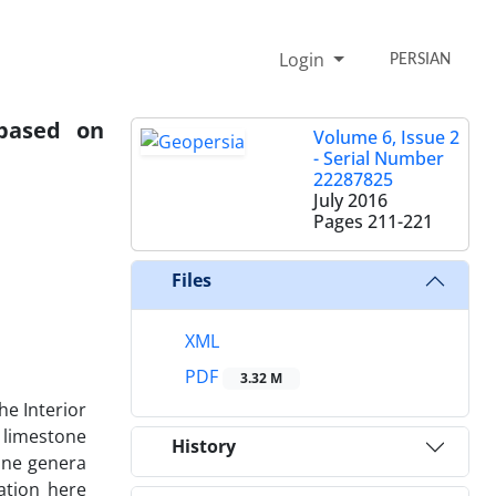
Login
PERSIAN
 based on
Volume 6, Issue 2
- Serial Number
22287825
July 2016
Pages
211-221
Files
XML
PDF
3.32 M
he Interior
s limestone
History
ine genera
ation here