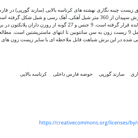
یق زیست چینه نگاری نهشته های کرتاسه بالایی (سازند گورپی) در فا
گورپی در برش سپیدان از 360 متر شیل آهکی، آهک رسی و شیل ش
زیر سازند پابده قرار گرفته است. 9 جنس و 27 گون
سپیدان شامل 9 زیست زون به سن سانتونین تا انتهای ماستریشتین اس
یی شده در این برش شباهت قابل ملاحظه ای با سایر زیست زون های اس
اری
سازند گورپی
حوضه فارس داخلی
کرتاسه بالایی
https://creativecommons.org/licenses/by/