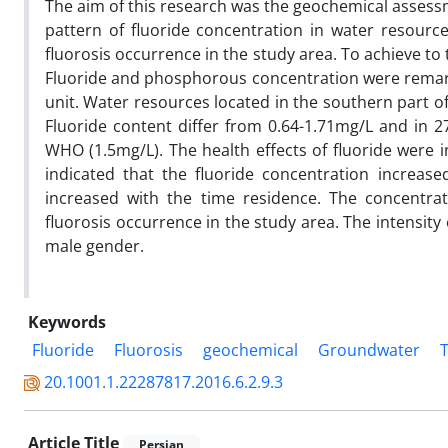
The aim of this research was the geochemical assessm
pattern of fluoride concentration in water resourc
fluorosis occurrence in the study area. To achieve t
Fluoride and phosphorous concentration were remark
unit. Water resources located in the southern part o
Fluoride content differ from 0.64-1.71mg/L and in
WHO (1.5mg/L). The health effects of fluoride were i
indicated that the fluoride concentration increase
increased with the time residence. The concentrat
fluorosis occurrence in the study area. The intensity
male gender.
Keywords
Fluoride
Fluorosis
geochemical
Groundwater
T
20.1001.1.22287817.2016.6.2.9.3
Article Title
Persian