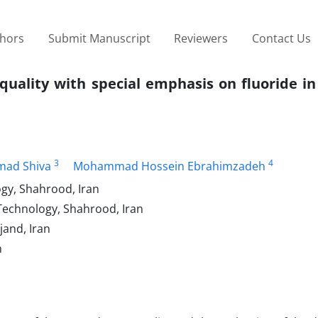
thors
Submit Manuscript
Reviewers
Contact Us
uality with special emphasis on fluoride in
3
4
ad Shiva
Mohammad Hossein Ebrahimzadeh
gy, Shahrood, Iran
Technology, Shahrood, Iran
jand, Iran
n