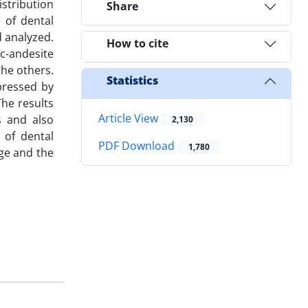
istribution
Share
 of dental
d analyzed.
How to cite
c-andesite
the others.
Statistics
pressed by
The results
Article View
s and also
2,130
 of dental
PDF Download
1,780
age and the