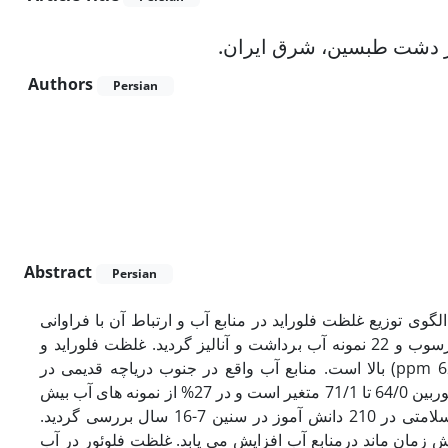
ردر دشت طبسین، شرق ایران
Authors
Persian
Abstract
Persian
وی توزیع غلظت فلوراید در منابع آب و ارتباط آن با فراوانی
فلوئوروسیس دندانی در منطقه ی مورد مطالعه است. در این مطالعه 6 نمونه رسوب و 22 نمونه آب برداشت و آنالیز گردید. غلظت فلوراید و
فسفردر واحدهای بازالتی-آندزیتی به مقدار قابل توجهی (به ترتیب 1400 و ppm 6231) بالا است. منابع آب واقع در جنوب دریاچه قدیمی در
مقایسه با دیگر نمونه ها بالاترین TDS (>6300 mg/L) را دارا می باشد. غلظت فلوئوربین 64/0 تا 71/1 متغیر است و در 27% از نمونه های آب بیش
از غلظت مجاز تعیین شده توسط WHO (mg/L 5/1) می باشد. تاثیر فلوئور بر سلامتی در 210 دانش آموز در سنین 7-16 سال بررسی گردید.
 زمان ماند درمنابع آب افزایش می یابد. غلظت فلوئور در آب