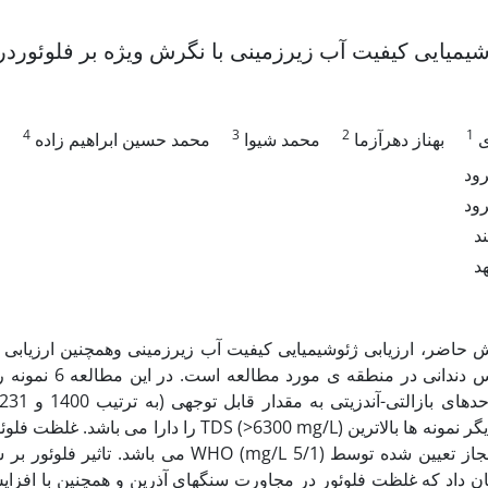
وشیمیایی کیفیت آب زیرزمینی با نگرش ویژه بر فلوئو
4
3
2
1
ی
بهناز دهرآزما
محمد شیوا
محمد حسین ابراهیم زاده
ود
ود
د
د
اضر، ارزیابی ژئوشیمیایی کیفیت آب زیرزمینی وهمچنین ارزیابی الگ
ن داد که غلظت فلوئور در مجاورت سنگهای آذرین و همچنین با افزایش