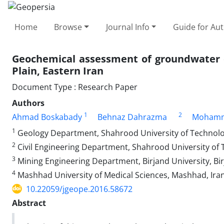
Home
Browse
Journal Info
Guide for Au
Geochemical assessment of groundwater q
Plain, Eastern Iran
Document Type : Research Paper
Authors
1
2
Ahmad Boskabady
Behnaz Dahrazma
Mohamm
1
Geology Department, Shahrood University of Technolo
2
Civil Engineering Department, Shahrood University of 
3
Mining Engineering Department, Birjand University, Bir
4
Mashhad University of Medical Sciences, Mashhad, Ira
10.22059/jgeope.2016.58672
Abstract