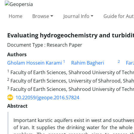
Home
Browse
Journal Info
Guide for Au
Evaluating hydrogeochemistry and turbidit
Document Type : Research Paper
Authors
1
2
Gholam Hossein Karami
Rahim Bagheri
Far
1
Faculty of Earth Sciences, Shahrood University of Tec
2
Faculty of Earth Sciences, University of Shahrood, Sha
3
Faculty of Earth Sciences, Shahrood University of Tech
10.22059/jgeope.2016.57824
Abstract
Important karstic aquifers exist in west and southwes
of Iran. It supplies the drinking water for the who