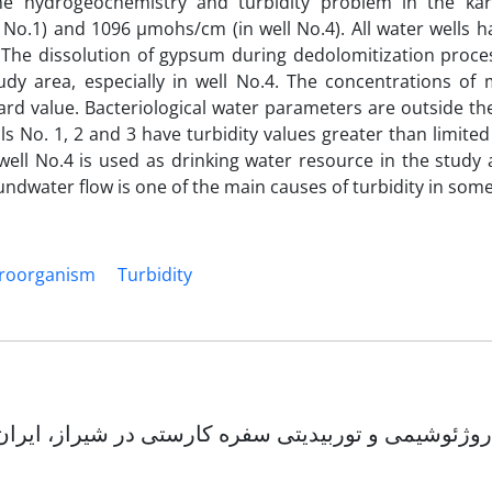
e hydrogeochemistry and turbidity problem in the kar
 No.1) and 1096 µmohs/cm (in well No.4). All water wells h
. The dissolution of gypsum during dedolomitization proce
udy area, especially in well No.4. The concentrations of 
ard value. Bacteriological water parameters are outside th
No. 1, 2 and 3 have turbidity values greater than limited
well No.4 is used as drinking water resource in the study
undwater flow is one of the main causes of turbidity in some
roorganism
Turbidity
وژئوشیمی و توربیدیتی سفره کارستی در شیراز، ایران