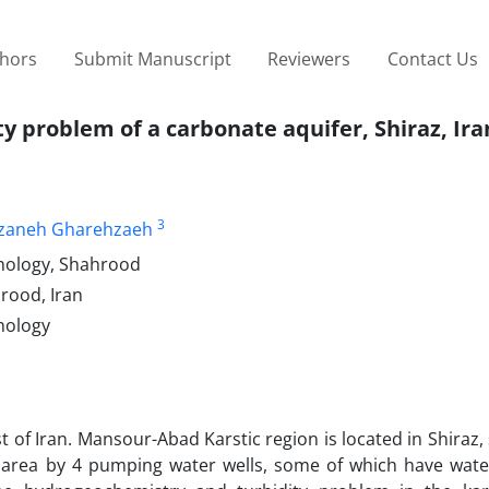
thors
Submit Manuscript
Reviewers
Contact Us
y problem of a carbonate aquifer, Shiraz, Ira
3
zaneh Gharehzaeh
hnology, Shahrood
hrood, Iran
nology
t of Iran. Mansour-Abad Karstic region is located in Shiraz
le area by 4 pumping water wells, some of which have water