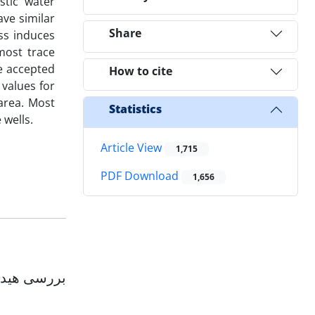
stic water
ave similar
Share
ss induces
most trace
e accepted
How to cite
 values for
 area. Most
Statistics
 wells.
Article View
1,715
PDF Download
1,656
بررسی هیدر