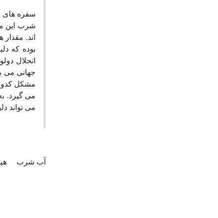
سفره های ک
شرب این من
بوده که دلی
انحلال دول
می گیرد. ب،
می تواند .
آب شرب
هی