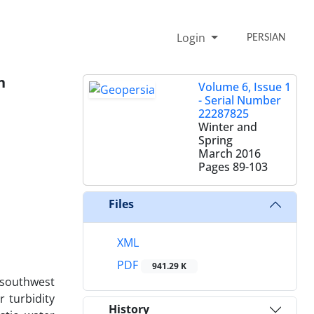
Login
PERSIAN
n
Volume 6, Issue 1
- Serial Number
22287825
Winter and
Spring
March 2016
Pages
89-103
Files
XML
PDF
941.29 K
, southwest
 turbidity
History