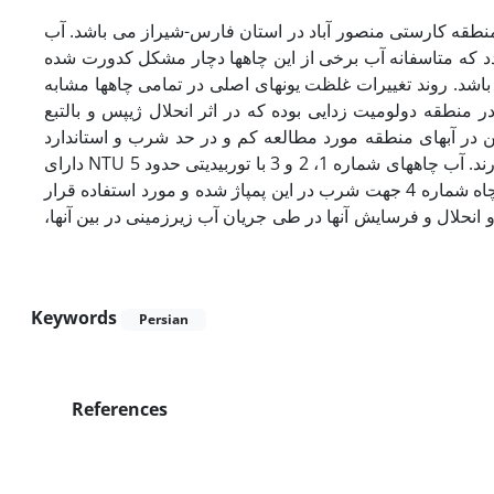
نطقه کارستی منصور آباد در استان فارس-شیراز می باشد. آب
د که متاسفانه آب برخی از این چاهها دچار مشکل کدورت شده
اند. مقدار هدایت الکتریکی در این منطقه از 703 تا 1096 µmohs/cm  تغییرات غلظت یونهای اصلی در تمامی چاهها مشابه
ر منطقه دولومیت زدایی بوده که در اثر انحلال ژیپس و بالتبع
 در آبهای منطقه مورد مطالعه کم و در حد شرب و استاندارد
جهانی می باشد. از نظر بیولوژیکی، این آبها استاندارد لازم جهانی جهت شرب را دارند. آب چاههای شماره 1، 2 و 3 با توربیدیتی حدود 5 NTU دارای
مشکل کدورت بوده و بالاتر از حد استاندارد جهت شرب می باشند؛ بنابراین فقط چاه شماره 4 جهت شرب در این پمپاژ شده و مورد استفاده قرار
و انحلال و فرسایش آنها در طی جریان آب زیرزمینی در بین آنها
Keywords
Persian
References