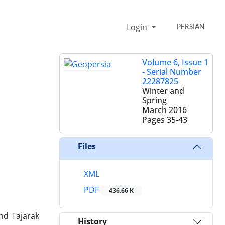
Login
PERSIAN
Volume 6, Issue 1
- Serial Number
22287825
Winter and
Spring
March 2016
Pages
35-43
Files
XML
PDF
436.66 K
nd Tajarak
History