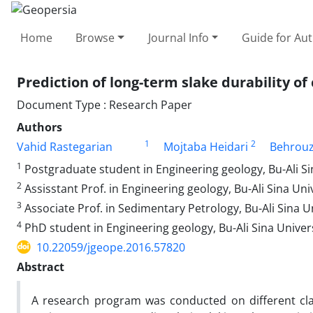
Home
Browse
Journal Info
Guide for Au
Prediction of long-term slake durability of
Document Type : Research Paper
Authors
1
2
Vahid Rastegarian
Mojtaba Heidari
Behrouz
1
Postgraduate student in Engineering geology, Bu-Ali 
2
Assisstant Prof. in Engineering geology, Bu-Ali Sina 
3
Associate Prof. in Sedimentary Petrology, Bu-Ali Sina
4
PhD student in Engineering geology, Bu-Ali Sina Univ
10.22059/jgeope.2016.57820
Abstract
A research program was conducted on different cla