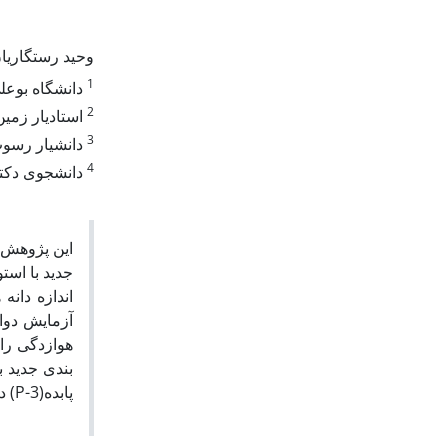
وحید رستگاریا
1
دانشگاه بوعل
2
استادیار زمی
3
دانشیار رسوب
4
دانشجوی دکتر
این پژوهش 
برای ارزیابی دوام سنگ ها مورد اس
آزمایش دوا
هوازدگی را 
پابده(P-3) در رده سنگ های با دوام متوسط تا بالا قرار می گیرند.