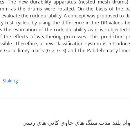
istics. The new durability apparatus (nested mesh drums)
2 mm as the drums were rotated. On the basis of the par
to evaluate the rock durability. A concept was proposed to d
ity test cycles, by using the difference in the DR values 
ws the estimation of the rock durability as it is subjected 
f the effects of weathering processes. This prediction p
sible. Therefore, a new classification system is introduce
he Gurpi-limey marls (G-2, G-3) and the Pabdeh-marly limes
Slaking
وام بلند مدت سنگ های حاوی کانی های رسی