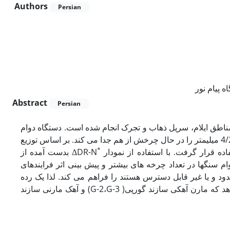
Authors
Persian
 پیام نور
Abstract
Persian
اطق ایلام، سرپل ذهاب و تجرک انجام شده است. دستگاه دوام
جدید با استوانه های متحد المرکز هم محور قطعات خرد شده در اندازه های 2 تا 4/25 میلیمتر را در حال چرخش از هم جدا می کند. بر اساس توزیع
*
ΔDR-N بدست آمده از
 سنگها در تعداد چرخه های بیشتر و پیش بینی اثر فرایندهای
ود و یا غیر قابل دسترس هستند را فراهم می کند. لذا یک رده
بندی جدید برای ارزیابی دوام سنگها معرفی شد. نتایج مطالعه حاضر نشان می دهد که مارن آهکی سازند گورپی( G-2،G-3) و آهک مارنی سازند