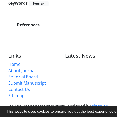
Keywords
Persian
References
Links
Latest News
Home
About Journal
Editorial Board
Submit Manuscript
Contact Us
Sitemap
Journal management system.
designed by
sinaweb
This website uses cookies to ensure you get the best experience 