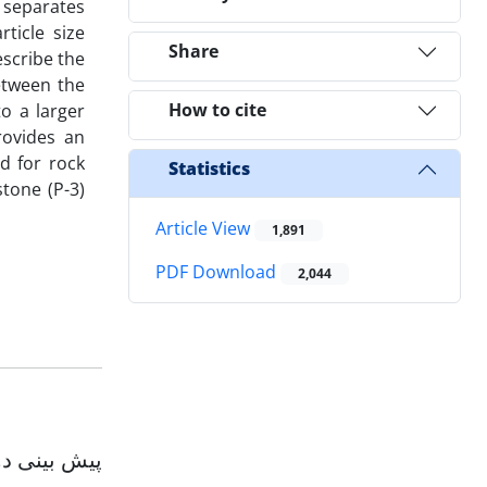
 separates
ticle size
Share
escribe the
between the
How to cite
to a larger
rovides an
d for rock
Statistics
tone (P-3)
Article View
1,891
PDF Download
2,044
پیش بینی د