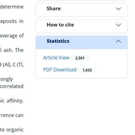
o determine
Share
eposits in
How to cite
 average of
Statistics
l ash. The
Article View
2,561
Al), C (Tl,
PDF Download
1,632
trongly
 correlated
c affinity.
urrence can
te organic