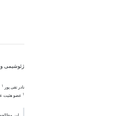
ژئوشیمی و 
1
نادر تقی پور
1
عضو هئیت علم
این مطالعه