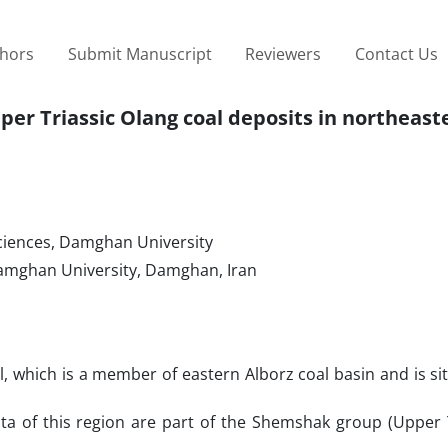
thors
Submit Manuscript
Reviewers
Contact Us
er Triassic Olang coal deposits in northeast
Sciences, Damghan University
Damghan University, Damghan, Iran
l, which is a member of eastern Alborz coal basin and is si
ta of this region are part of the Shemshak group (Upper T