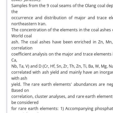
Samples from the 9 coal seams of the Olang coal depo
the
occurrence and distribution of major and trace el
northeastern Iran.
The concentration of the elements in the coal ashes 
World coal
ash. The coal ashes have been enriched in Zn, Mn,
correlation
coefficient analysis on the major and trace elements in 
Ca,
Nb, Ta, V) and D (Cr, Hf, Sn, Zr, Th, Zn, Ti, Ba, W, Mg, N
correlated with ash yield and mainly have an inorgan
with ash
yield. The rare earth elements' abundances are negat
Based on
correlation, cluster analyses, and rare earth elemen
be considered
for rare earth elements: 1) Accompanying phosphat