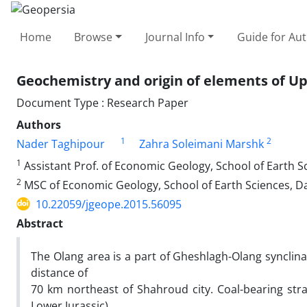
Home
Browse
Journal Info
Guide for Au
Geochemistry and origin of elements of Upp
Document Type : Research Paper
Authors
1
2
Nader Taghipour
Zahra Soleimani Marshk
1
Assistant Prof. of Economic Geology, School of Earth 
2
MSC of Economic Geology, School of Earth Sciences, 
10.22059/jgeope.2015.56095
Abstract
The Olang area is a part of Gheshlagh-Olang synclina
distance of
70 km northeast of Shahroud city. Coal-bearing stra
Lower Jurassic).