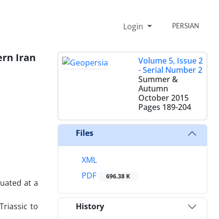
Login
PERSIAN
ern Iran
Volume 5, Issue 2
- Serial Number 2
Summer &
Autumn
October 2015
Pages
189-204
Files
XML
PDF
696.38 K
tuated at a
riassic to
History