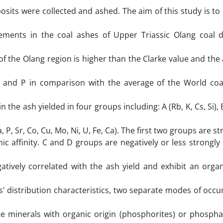
sits were collected and ashed. The aim of this study is t
ements in the coal ashes of Upper Triassic Olang coal d
of the Olang region is higher than the Clarke value and the
 and P in comparison with the average of the World coa
the ash yielded in four groups including: A (Rb, K, Cs, Si), B (
a, P, Sr, Co, Cu, Mo, Ni, U, Fe, Ca). The first two groups are s
ic affinity. C and D groups are negatively or less strongly
ively correlated with the ash yield and exhibit an organi
ts' distribution characteristics, two separate modes of occ
e minerals with organic origin (phosphorites) or phospha