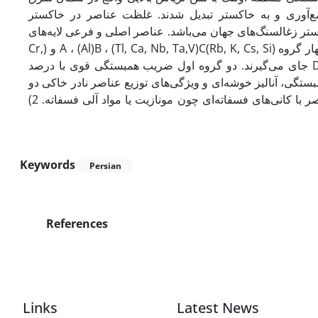
یه زغال‌سنگی منطقه اولنگ جمع‌آوری و به خاکستر تبدیل شدند. غلظت عناصر در خاکستر
کستر زغالسنگ‌های جهان می‌باشد. عناصر اصلی و فرعی لایه‌های
زغال‌سنگی منطقه اولنگ بر اساس ضرایب همبستگی‌شان با بازده خاکستر در چهار گروه (Rb, K, Cs, Si)A ، (Al)B ، (Tl, Ca, Nb, Ta,V)C و (Cr,
Hf, Sn, Zr, Th, Zn, Ti, Ba, W, Mg, Na, P, Sr, Co, Cu, Mo, Ni, U, Fe, Ca)D جای می‌گیرند. دو گروه اول ضریب همبستگی قوی با درصد
ستگی، آنالیز خوشه‌ای و ویژگی‌های توزیع عناصر نادر خاکی دو
شکل رخدادی مجزا برای این عناصر می‌توان در نظر گرفت: 1) همراهی این عناصر با کانی‌های فسفاته‌ای چون مونازیت یا مواد آلی فسفاته. 2)
Keywords
Persian
References
Links
Latest News