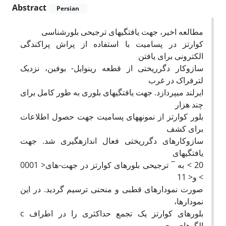
Abstract
Persian
مطالعه اخیر، جهت یافتگیهای ترجیحی بلورشناسی
کوارتز در پسامیت با استفاده از پراش پراکندگی
الکترونی برای یافتن
سازوکار دگرریختی از قطعه رینوایل- بوفین، نزدیک
لترفراک در غرب
ایرلند میپردازد. جهت یافتگیهای بلوری به طور کامل برای
چند هزار
بلور کوارتز از نمونههای پسامیت جهت حصول اطلاعات
برای کشف
سازوکارهای دگرریختی فعال اندازهگیری شد. جهت
یافتگیهای
20 > به ¯ ترجیحی بلورهای کوارتز در جهت-های< 0001
> و< 11
صورت نمودارهای قطبی و منحنی ترسیم گردید. در این
نمودارها،
بلورهای کوارتز یک تجمع حداکثری را در اطراف c
الگوهای محور